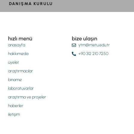
DANIŞMA KURULU
hızlı menü
bize ulaşın
anasayfa
ytm@metu.edu.tr
hakkımızda
+90 312 210 7250
üyeler
araştırmacılar
binamız
laboratuvarlar
araştırma ve projeler
haberler
iletişim