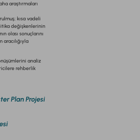
aha araştırmaları
urulmuş; kısa vadeli
itika değişkenlerinin
nın olası sonuçlarını
m aracılığıyla
önüşümlerini analiz
icilere rehberlik
r Plan Projesi
esi