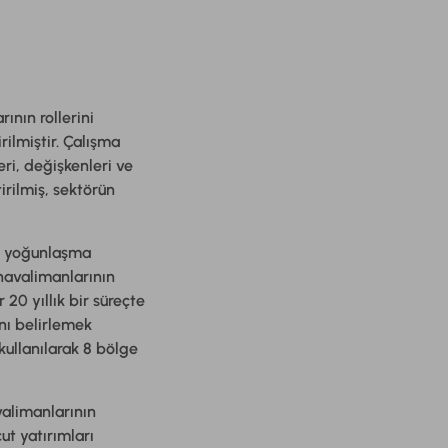
nın rollerini
ilmiştir. Çalışma
ri, değişkenleri ve
irilmiş, sektörün
el yoğunlaşma
 havalimanlarının
 20 yıllık bir süreçte
ını belirlemek
 kullanılarak 8 bölge
valimanlarının
ut yatırımları