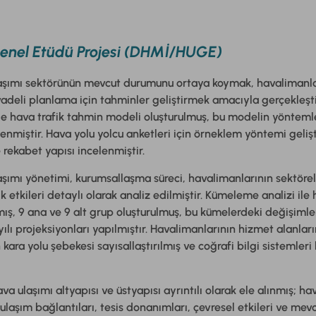
enel Etüdü Projesi (DHMİ/HUGE)
laşımı sektörünün mevcut durumunu ortaya koymak, havalimanları
adeli planlama için tahminler geliştirmek amacıyla gerçekleştir
e hava trafik tahmin modeli oluşturulmuş, bu modelin yöntemle
lenmiştir. Hava yolu yolcu anketleri için örneklem yöntemi gelişt
 rekabet yapısı incelenmiştir.
aşımı yönetimi, kurumsallaşma süreci, havalimanlarının sektör
 etkileri detaylı olarak analiz edilmiştir. Kümeleme analizi ile
ılmış, 9 ana ve 9 alt grup oluşturulmuş, bu kümelerdeki değişimler
ılı projeksiyonları yapılmıştır. Havalimanlarının hizmet alanlar
kara yolu şebekesi sayısallaştırılmış ve coğrafi bilgi sistemleri
a ulaşımı altyapısı ve üstyapısı ayrıntılı olarak ele alınmış; ha
, ulaşım bağlantıları, tesis donanımları, çevresel etkileri ve mevc