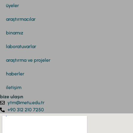
üyeler
araştırmacılar
binamız
laboratuvarlar
araştırma ve projeler
haberler
iletişim
bize ulaşın
ytm@metu.edu.tr
+90 312 210 7250