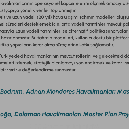
 Havalimanlarının operasyonel kapasitelerini ölçmek amacıyla s
üstyapıya yönelik veriler toplanmıştır.
0 yıl) ve uzun vadeli (20 yıl) hava ulaşımı tahmin modelleri oluşt
l süreçleri desteklemek için, orta vadeli tahminler mevcut pol
acıyla, uzun vadeli tahminler ise alternatif politika senaryoları
hazırlanmıştır. Bu tahmin modelleri, kullanıcı dostu bir platfor
litika yapıcıların karar alma süreçlerine katkı sağlamıştır.
Türkiye’deki havalimanlarının mevcut rollerini ve gelecekteki d
şmeleri izlemek, stratejik planlamayı yönlendirmek ve karar ver
 bir veri ve değerlendirme sunmuştur.
 Bodrum, Adnan Menderes Havalimanları Maste
oğa, Dalaman Havalimanları Master Plan Proj