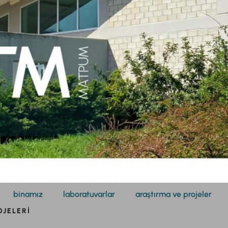
binamız
laboratuvarlar
araştırma ve projeler
OJELERI