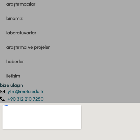
araştırmacılar
binamız
laboratuvarlar
araştırma ve projeler
haberler
iletişim
bize ulaşın
ytm@metu.edu.tr
+90 312 210 7250